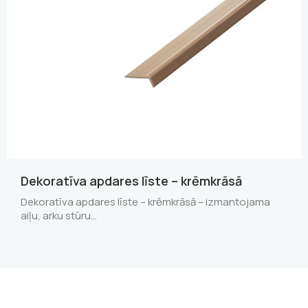
Dekoratīva apdares līste – krēmkrāsā
Dekoratīva apdares līste – krēmkrāsā – izmantojama
aiļu, arku stūru…