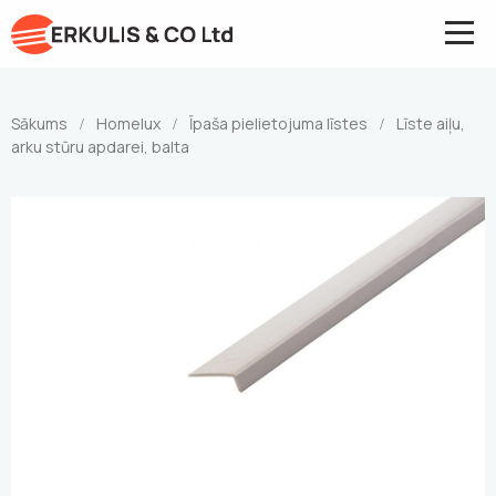
Sākums
Homelux
Īpaša pielietojuma līstes
Līste aiļu,
/
/
/
arku stūru apdarei, balta