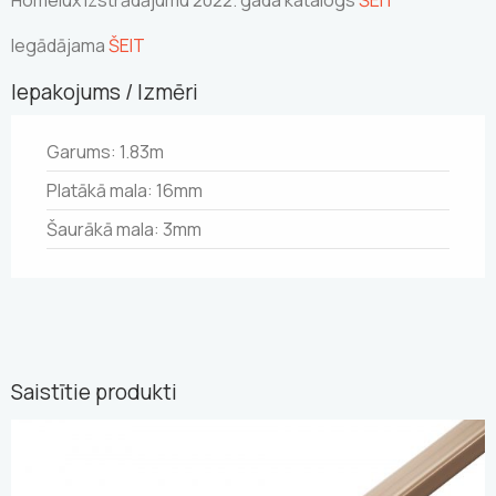
Homelux izstrādājumu 2022. gada katalogs
ŠEIT
Iegādājama
ŠEIT
Iepakojums / Izmēri
Garums: 1.83m
Platākā mala: 16mm
Šaurākā mala: 3mm
Saistītie produkti