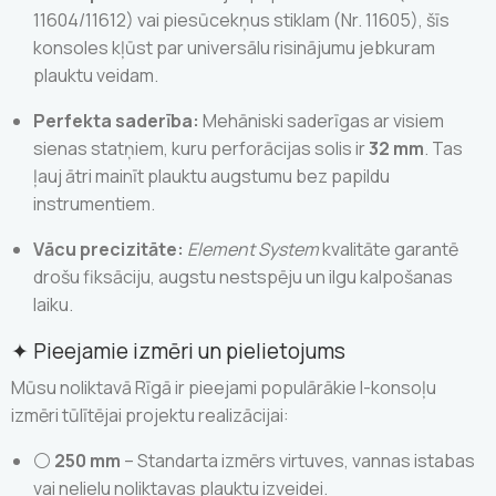
11604/11612) vai piesūcekņus stiklam (Nr. 11605), šīs
konsoles kļūst par universālu risinājumu jebkuram
plauktu veidam.
Perfekta saderība:
Mehāniski saderīgas ar visiem
sienas statņiem, kuru perforācijas solis ir
32 mm
. Tas
ļauj ātri mainīt plauktu augstumu bez papildu
instrumentiem.
Vācu precizitāte:
Element System
kvalitāte garantē
drošu fiksāciju, augstu nestspēju un ilgu kalpošanas
laiku.
✦ Pieejamie izmēri un pielietojums
Mūsu noliktavā Rīgā ir pieejami populārākie I-konsoļu
izmēri tūlītējai projektu realizācijai:
⚪
250 mm
– Standarta izmērs virtuves, vannas istabas
vai nelielu noliktavas plauktu izveidei.