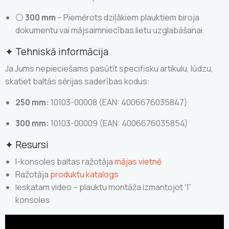
⚪
300 mm
– Piemērots dziļākiem plauktiem biroja
dokumentu vai mājsaimniecības lietu uzglabāšanai.
✦ Tehniskā informācija
Ja Jums nepieciešams pasūtīt specifisku artikulu, lūdzu,
skatiet baltās sērijas saderības kodus:
250 mm:
10103-00008 (EAN: 4006676035847)
300 mm:
10103-00009 (EAN: 4006676035854)
✦ Resursi
I-konsoles baltas ražotāja
mājas vietnē
Ražotāja
produktu katalogs
Ieskatam video – plauktu montāža izmantojot “I”
konsoles