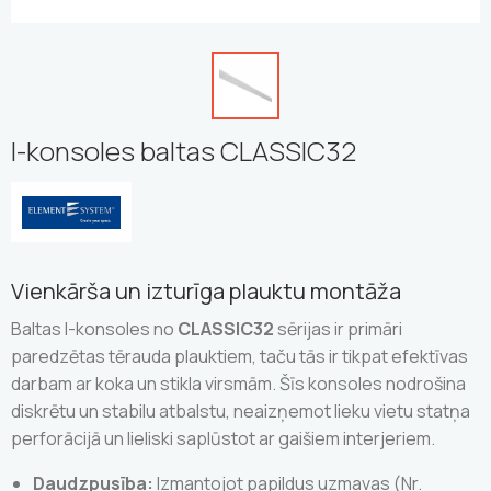
I-konsoles baltas CLASSIC32
Vienkārša un izturīga plauktu montāža
Baltas I-konsoles no
CLASSIC32
sērijas ir primāri
paredzētas tērauda plauktiem, taču tās ir tikpat efektīvas
darbam ar koka un stikla virsmām. Šīs konsoles nodrošina
diskrētu un stabilu atbalstu, neaizņemot lieku vietu statņa
perforācijā un lieliski saplūstot ar gaišiem interjeriem.
Daudzpusība:
Izmantojot papildus uzmavas (Nr.