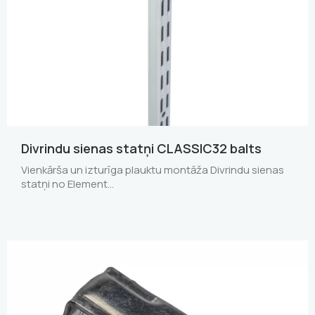
Divrindu sienas statņi CLASSIC32 balts
Vienkārša un izturīga plauktu montāža Divrindu sienas
statņi no Element…