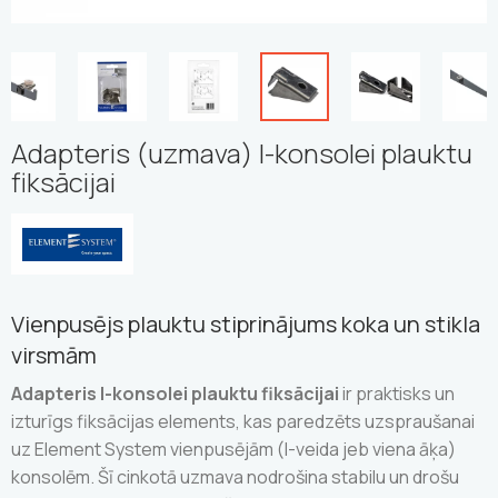
Adapteris (uzmava) I-konsolei plauktu
fiksācijai
Vienpusējs plauktu stiprinājums koka un stikla
virsmām
Adapteris I-konsolei plauktu fiksācijai
ir praktisks un
izturīgs fiksācijas elements, kas paredzēts uzspraušanai
uz Element System vienpusējām (I-veida jeb viena āķa)
konsolēm. Šī cinkotā uzmava nodrošina stabilu un drošu