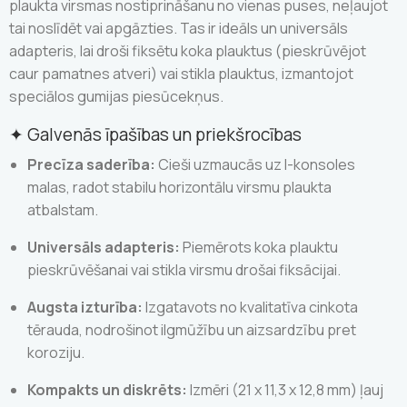
plaukta virsmas nostiprināšanu no vienas puses, neļaujot
tai noslīdēt vai apgāzties. Tas ir ideāls un universāls
adapteris, lai droši fiksētu koka plauktus (pieskrūvējot
caur pamatnes atveri) vai stikla plauktus, izmantojot
speciālos gumijas piesūcekņus.
✦ Galvenās īpašības un priekšrocības
Precīza saderība:
Cieši uzmaucās uz I-konsoles
malas, radot stabilu horizontālu virsmu plaukta
atbalstam.
Universāls adapteris:
Piemērots koka plauktu
pieskrūvēšanai vai stikla virsmu drošai fiksācijai.
Augsta izturība:
Izgatavots no kvalitatīva cinkota
tērauda, nodrošinot ilgmūžību un aizsardzību pret
koroziju.
Kompakts un diskrēts:
Izmēri (21 x 11,3 x 12,8 mm) ļauj