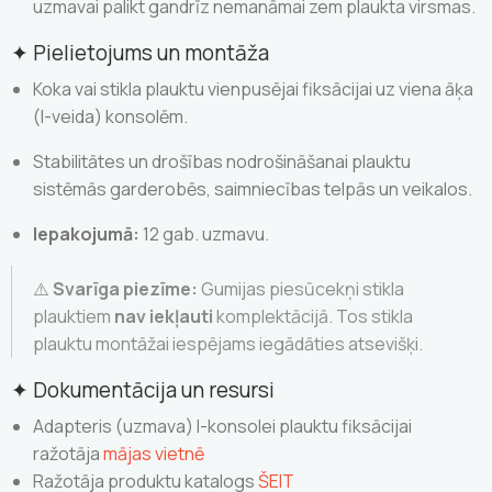
uzmavai palikt gandrīz nemanāmai zem plaukta virsmas.
✦ Pielietojums un montāža
Koka vai stikla plauktu vienpusējai fiksācijai uz viena āķa
(I-veida) konsolēm.
Stabilitātes un drošības nodrošināšanai plauktu
sistēmās garderobēs, saimniecības telpās un veikalos.
Iepakojumā:
12 gab. uzmavu.
⚠️
Svarīga piezīme:
Gumijas piesūcekņi stikla
plauktiem
nav iekļauti
komplektācijā. Tos stikla
plauktu montāžai iespējams iegādāties atsevišķi.
✦ Dokumentācija un resursi
Adapteris (uzmava) I-konsolei plauktu fiksācijai
ražotāja
mājas vietnē
Ražotāja produktu katalogs
ŠEIT