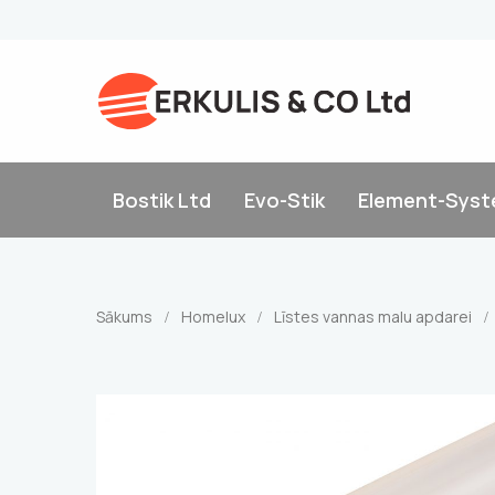
Bostik Ltd
Evo-Stik
Element-Sys
Sākums
Homelux
Līstes vannas malu apdarei
/
/
/