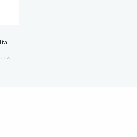
lta
t savu