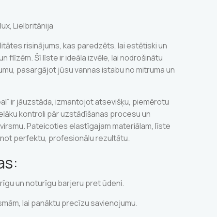
ux, Lielbritānija
litātes risinājums, kas paredzēts, lai estētiski un
flīzēm. Šī līste ir ideāla izvēle, lai nodrošinātu
umu, pasargājot jūsu vannas istabu no mitruma un
al” ir jāuzstāda, izmantojot atsevišķu, piemērotu
lielāku kontroli pār uzstādīšanas procesu un
virsmu. Pateicoties elastīgajam materiālam, līste
inot perfektu, profesionālu rezultātu.
as:
rīgu un noturīgu barjeru pret ūdeni.
rsmām, lai panāktu precīzu savienojumu.