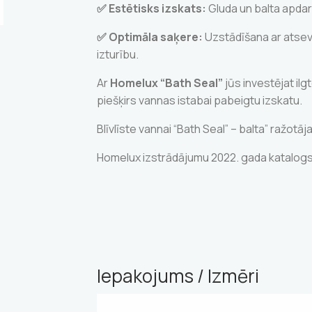
✅ Estētisks izskats:
Gluda un balta apda
✅ Optimāla saķere:
Uzstādīšana ar atsevi
izturību.
Ar
Homelux “Bath Seal”
jūs investējat il
piešķirs vannas istabai pabeigtu izskatu.
Blīvlīste vannai “Bath Seal” – balta” ražotā
Homelux izstrādājumu 2022. gada katalog
Iepakojums / Izmēri