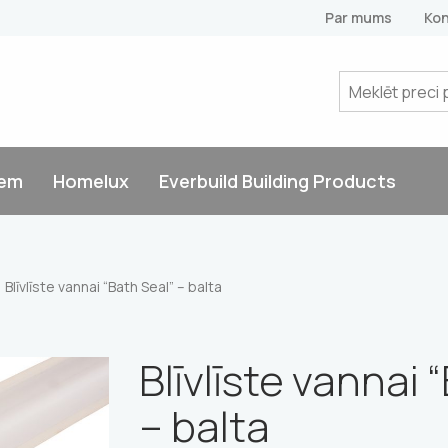
Par mums
Kon
tem
Homelux
Everbuild Building Products
Blīvlīste vannai “Bath Seal” – balta
Blīvlīste vannai 
– balta