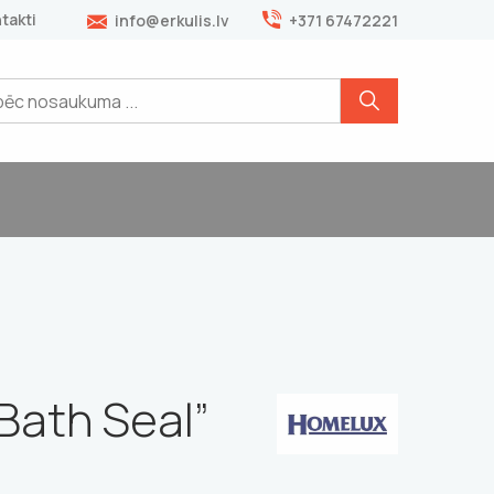
takti
info@erkulis.lv
+371 67472221
“Bath Seal”