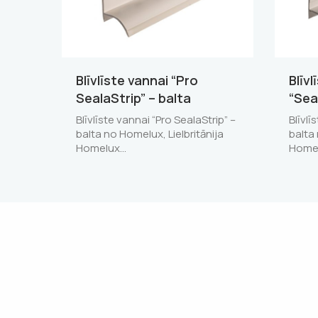
Blīvlīste vannai “Pro
Blīvl
SealaStrip” – balta
“Sea
Blīvlīste vannai “Pro SealaStrip” –
Blīvlī
balta no Homelux, Lielbritānija
balta 
Homelux…
Homel