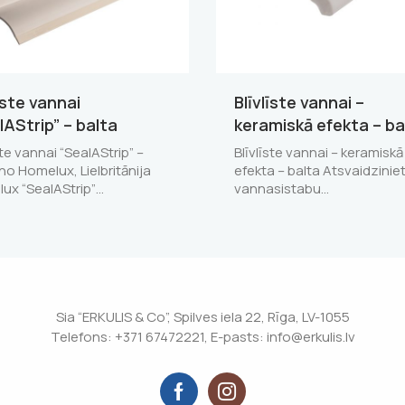
īste vannai
Blīvlīste vannai –
lAStrip” – balta
keramiskā efekta – ba
ste vannai “SealAStrip” –
Blīvlīste vannai – keramiskā
no Homelux, Lielbritānija
efekta – balta Atsvaidzinie
ux “SealAStrip”…
vannasistabu…
Sia “ERKULIS & Co”, Spilves iela 22, Rīga, LV-1055
Telefons: +371 67472221, E-pasts: info@erkulis.lv