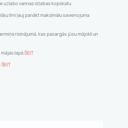
re uzlabo vannas istabas kopskatu.
šķu līmi ļauj panākt maksimālu savienojuma
gtermiņa risinājumā, kas pasargās jūsu mājokli un
ja mājas lapā
ŠEIT
s
ŠEIT