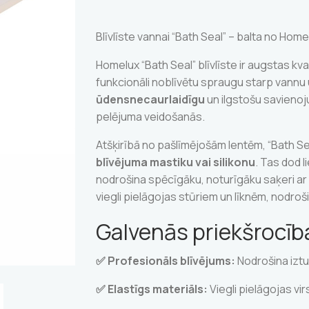
Blīvlīste vannai “Bath Seal” – balta no Homel
Homelux “Bath Seal” blīvlīste ir augstas kva
funkcionāli noblīvētu spraugu starp vannu un 
ūdensnecaurlaidīgu
un ilgstošu savienoj
pelējuma veidošanās.
Atšķirībā no pašlīmējošām lentēm, “Bath Se
blīvējuma mastiku vai silikonu
. Tas dod 
nodrošina spēcīgāku, noturīgāku saķeri ar 
viegli pielāgojas stūriem un līknēm, nodroš
Galvenās priekšrocīb
✅ Profesionāls blīvējums:
Nodrošina iztu
✅ Elastīgs materiāls:
Viegli pielāgojas vi