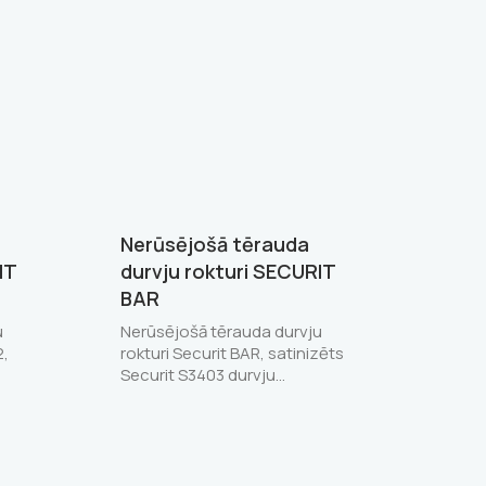
Nerūsējošā tērauda
IT
durvju rokturi SECURIT
BAR
u
Nerūsējošā tērauda durvju
2,
rokturi Securit BAR, satinizēts
Securit S3403 durvju…