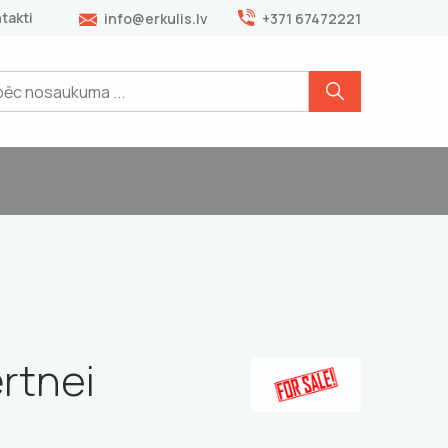
takti
info@erkulis.lv
+371 67472221
rtnei