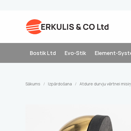
Bostik Ltd
Evo-Stik
Element-Sys
Sākums
Izpārdošana
Atdure durvju vērtnei misi
/
/