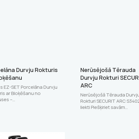
elāna Durvju Rokturis
Nerūsējošā Tērauda
loķēšanu
Durvju Rokturi SECUR
ARC
s EZ-SET Porcelāna Durvju
ris ar Bloķēšanu no
Nerūsējošā Tērauda Durvj
uses –…
Rokturi SECURIT ARC S340
liekti Piešķiriet savām…