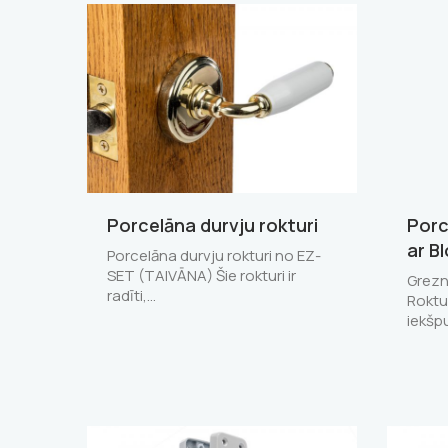
Porcelāna durvju rokturi
Porc
ar B
Porcelāna durvju rokturi no EZ-
SET (TAIVĀNA) Šie rokturi ir
Grezn
radīti,…
Roktu
iekšp