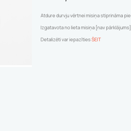
Atdure durvju vērtnei misiņa stiprināma pie
Izgatavota no lieta misiņa [nav pārklājums]
Detalizēti var iepazīties
ŠEIT