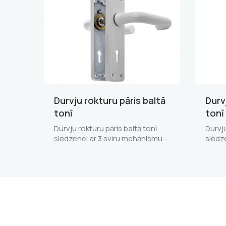
Durvju rokturu pāris baltā
Durv
tonī
tonī
Durvju rokturu pāris baltā tonī
Durvj
slēdzenei ar 3 sviru mehānismu…
slēdz