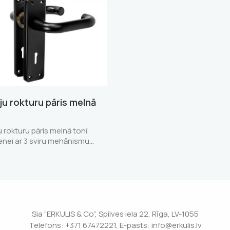
ju rokturu pāris melnā
u rokturu pāris melnā tonī
enei ar 3 sviru mehānismu…
Sia “ERKULIS & Co”, Spilves iela 22, Rīga, LV-1055
Telefons: +371 67472221, E-pasts: info@erkulis.lv