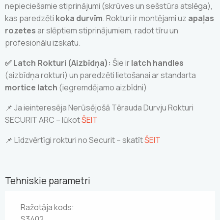
nepieciešamie stiprinājumi (skrūves un sešstūra atslēga),
kas paredzēti
koka durvīm
. Rokturi ir montējami uz
apaļas
rozetes
ar slēptiem stiprinājumiem, radot tīru un
profesionālu izskatu.
✅ Latch Rokturi (Aizbīdņa):
Šie ir
latch handles
(aizbīdņa rokturi) un paredzēti lietošanai ar standarta
mortice latch
(iegremdējamo aizbīdni)
📌 Ja ieinteresēja Nerūsējošā Tērauda Durvju Rokturi
SECURIT ARC – lūkot
ŠEIT
📌 Līdzvērtīgi rokturi no Securit – skatīt
ŠEIT
Tehniskie parametri
Ražotāja kods:
S3402