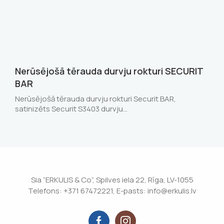
Nerūsējošā tērauda durvju rokturi SECURIT
BAR
Nerūsējošā tērauda durvju rokturi Securit BAR,
satinizēts Securit S3403 durvju…
Sia “ERKULIS & Co”, Spilves iela 22, Rīga, LV-1055
Telefons: +371 67472221, E-pasts: info@erkulis.lv