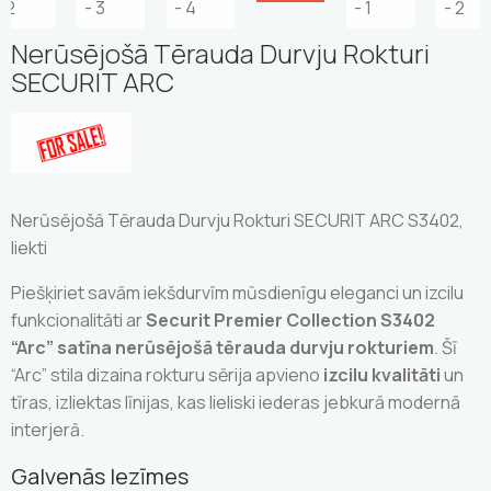
Nerūsējošā Tērauda Durvju Rokturi
SECURIT ARC
Nerūsējošā Tērauda Durvju Rokturi SECURIT ARC S3402,
liekti
Piešķiriet savām iekšdurvīm mūsdienīgu eleganci un izcilu
funkcionalitāti ar
Securit Premier Collection S3402
“Arc” satīna nerūsējošā tērauda durvju rokturiem
. Šī
“Arc” stila dizaina rokturu sērija apvieno
izcilu kvalitāti
un
tīras, izliektas līnijas, kas lieliski iederas jebkurā modernā
interjerā.
Galvenās Iezīmes