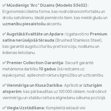
✅ Mūsdienīgs “Arc” Dizains (Modelis S3402):
Ergonomiski izliekta forma, kas nodrošina komfortablu un
drošu satvērienu. Ideāli piemērots tiem, kas meklē gludu un
uzmanību piesaistošu
akcentu.
✅ Augstākā Kvalitāte un Apdare:
Izgatavoti no
Premium
satīna nerūsējošā tērauda
(Brushed Stainless Steel),
kas garantē augstu izturību pret koroziju, nodilumu un
ikdienas lietošanu.
✅ Premier Collection Garantija:
Securit garantē
mehānisma darbību
10 gadus
(kā redzams uz
iepakojuma), apliecinot rokturu ilgmūžību un uzticamību.
✅ Vienmērīga un Klusa Darbība:
Aprīkoti ar
izturīgām
atsperēm
, kas pārbaudītas uz 100 000 cikliem, nodrošinot
vienmērīgu un stabilu roktura atgriešanu sākuma pozīcijā.
✅ Viegla Uzstādīšana:
Komplektā iekļauti visi