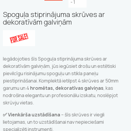
Spoguļa stiprinājuma skrūves ar
dekoratīvām galviņām
Iegādojoties šīs Spoguļa stiprinājuma skrūves ar
dekoratīvām galviņām, jūs iegūsiet drošu un estētiski
pievilcīgu risinājumu spoguļu un stikla paneļu
piestiprināšanai. Komplektā ietilpst 4 skrūves ar 50mm
garumu un 4
hromētas, dekoratīvas galviņas
, kas
nodrošina elegantu un profesionālu izskatu, noslēpjot
skrūvju vietas.
✅ Vienkārša uzstādīšana
– šīs skrūves ir viegli
lietojamas, un to uzstādīšanai nav nepieciešami
specializēti instrumenti.