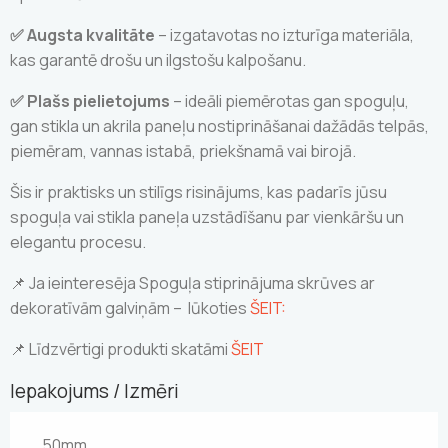
✅ Augsta kvalitāte
– izgatavotas no izturīga materiāla,
kas garantē drošu un ilgstošu kalpošanu.
✅ Plašs pielietojums
– ideāli piemērotas gan spoguļu,
gan stikla un akrila paneļu nostiprināšanai dažādās telpās,
piemēram, vannas istabā, priekšnamā vai birojā.
Šis ir praktisks un stilīgs risinājums, kas padarīs jūsu
spoguļa vai stikla paneļa uzstādīšanu par vienkāršu un
elegantu procesu.
📌 Ja ieinteresēja Spoguļa stiprinājuma skrūves ar
dekoratīvām galviņām – lūkoties
ŠEIT:
📌 Līdzvērtigi produkti skatāmi
ŠEIT
Iepakojums / Izmēri
50mm