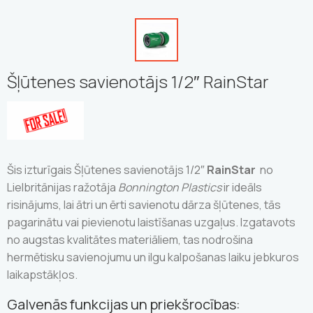
Šļūtenes savienotājs 1/2″ RainStar
Šis izturīgais Šļūtenes savienotājs 1/2″
RainStar
no
Lielbritānijas ražotāja
Bonnington Plastics
ir ideāls
risinājums, lai ātri un ērti savienotu dārza šļūtenes, tās
pagarinātu vai pievienotu laistīšanas uzgaļus. Izgatavots
no augstas kvalitātes materiāliem, tas nodrošina
hermētisku savienojumu un ilgu kalpošanas laiku jebkuros
laikapstākļos.
Galvenās funkcijas un priekšrocības: