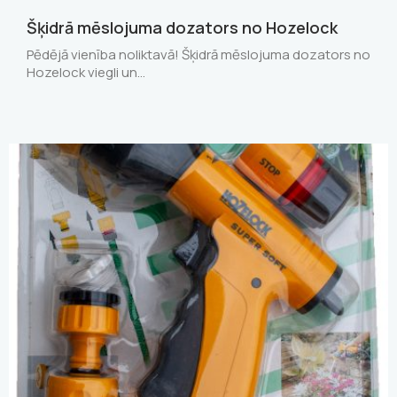
Šķidrā mēslojuma dozators no Hozelock
Pēdējā vienība noliktavā! Šķidrā mēslojuma dozators no
Hozelock viegli un…