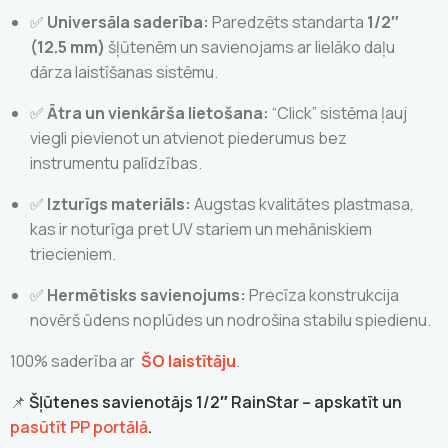
✅
Universāla saderība:
Paredzēts standarta
1/2″
(12.5 mm)
šļūtenēm un savienojams ar lielāko daļu
dārza laistīšanas sistēmu.
✅
Ātra un vienkārša lietošana:
“Click” sistēma ļauj
viegli pievienot un atvienot piederumus bez
instrumentu palīdzības.
✅
Izturīgs materiāls:
Augstas kvalitātes plastmasa,
kas ir noturīga pret UV stariem un mehāniskiem
triecieniem.
✅
Hermētisks savienojums:
Precīza konstrukcija
novērš ūdens noplūdes un nodrošina stabilu spiedienu.
100% saderība ar
ŠO laistītāju
.
📌
Šļūtenes savienotājs 1/2″ RainStar – apskatīt un
pasūtīt PP portālā
.