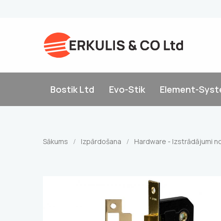
Bostik Ltd
Evo-Stik
Element-Sys
Sākums
Izpārdošana
Hardware - Izstrādājumi n
/
/