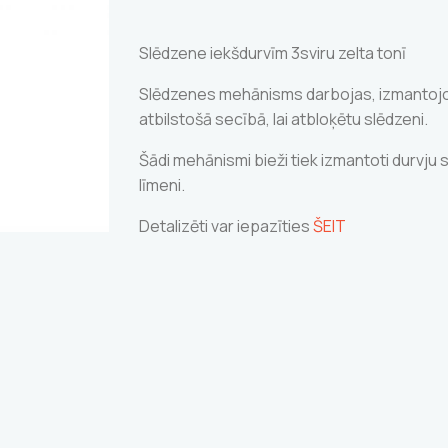
Slēdzene iekšdurvīm 3sviru zelta tonī
Slēdzenes mehānisms darbojas, izmantojot 
atbilstošā secībā, lai atbloķētu slēdzeni.
Šādi mehānismi bieži tiek izmantoti durvju
līmeni.
Detalizēti var iepazīties
ŠEIT