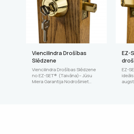
Viencilindra Drošības
EZ-S
Slēdzene
droš
Viencilindra Drošības Slēdzene
EZ-SET
no EZ-SET® (Taivāna)– Jūsu
ideāls
Miera Garantija Nodrošiniet…
augs