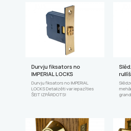
Durvju fiksators no
Slēd
IMPERIAL LOCKS
rull
Durvju fiksators no IMPERIAL
Slēdze
LOCKS Detalizēti var iepazīties
mehān
ŠEIT IZPĀRDOTS!
grand