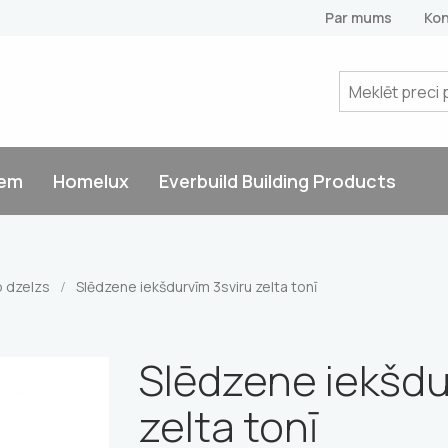
Par mums
Kon
tem
Homelux
Everbuild Building Products
o dzelzs
Slēdzene iekšdurvīm 3sviru zelta tonī
/
Slēdzene iekšdu
zelta tonī