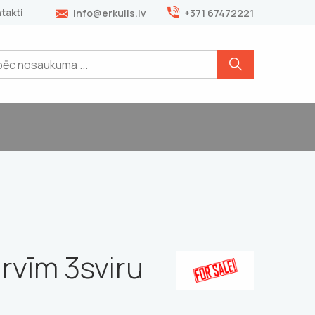
takti
info@erkulis.lv
+371 67472221
rvīm 3sviru