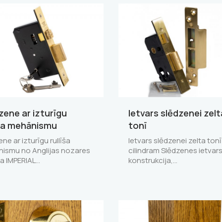
zene ar izturīgu
Ietvars slēdzenei zelt
īša mehānismu
tonī
ne ar izturīgu rullīša
Ietvars slēdzenei zelta ton
ismu no Anglijas nozares
cilindram Slēdzenes ietvars 
a IMPERIAL…
konstrukcija,…