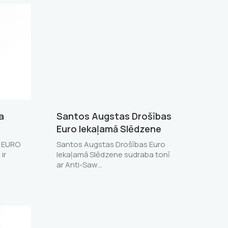
a
Santos Augstas Drošības
Euro Iekaļamā Slēdzene
ī EURO
Santos Augstas Drošības Euro
ir
Iekaļamā Slēdzene sudraba tonī
ar Anti-Saw…