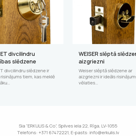
ET divcilindru
WEISER slēptā slēdze
ības slēdzene
aizgriezni
 divcilindru slēdzene ir
Weiser slēptā slēdzene ar
 risinājums tiem, kas meklē
aizgriezni ir ideāls risinājum
tāku…
vēlaties…
Sia “ERKULIS & Co”, Spilves iela 22, Rīga, LV-1055
Telefons: +371 67472221, E-pasts: info@erkulis.lv