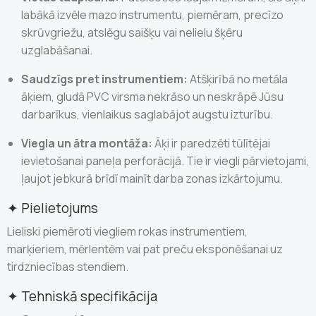
labākā izvēle mazo instrumentu, piemēram, precīzo
skrūvgriežu, atslēgu saišķu vai nelielu šķēru
uzglabāšanai.
Saudzīgs pret instrumentiem:
Atšķirībā no metāla
āķiem, gludā PVC virsma nekrāso un neskrāpē Jūsu
darbarīkus, vienlaikus saglabājot augstu izturību.
Viegla un ātra montāža:
Āķi ir paredzēti tūlītējai
ievietošanai paneļa perforācijā. Tie ir viegli pārvietojami,
ļaujot jebkurā brīdī mainīt darba zonas izkārtojumu.
✦ Pielietojums
Lieliski piemēroti viegliem rokas instrumentiem,
marķieriem, mērlentēm vai pat preču eksponēšanai uz
tirdzniecības stendiem.
✦ Tehniskā specifikācija