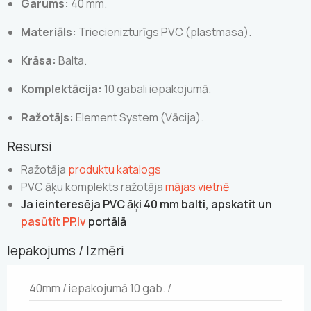
Garums:
40 mm.
Materiāls:
Triecienizturīgs PVC (plastmasa).
Krāsa:
Balta.
Komplektācija:
10 gabali iepakojumā.
Ražotājs:
Element System (Vācija).
Resursi
Ražotāja
produktu katalogs
PVC āķu komplekts ražotāja
mājas vietnē
Ja ieinteresēja PVC āķi 40 mm balti, apskatīt un
pasūtīt PP.lv
portālā
Iepakojums / Izmēri
40mm / iepakojumā 10 gab. /