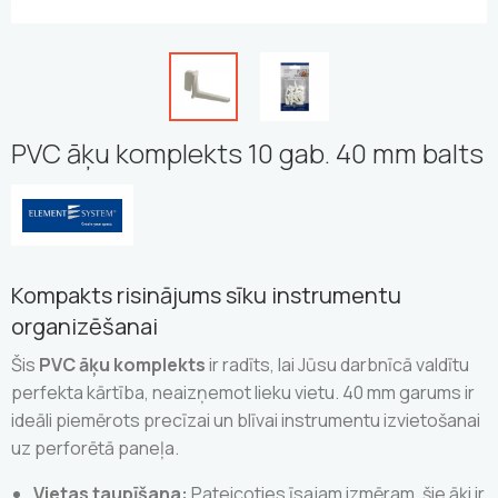
PVC āķu komplekts 10 gab. 40 mm balts
Kompakts risinājums sīku instrumentu
organizēšanai
Šis
PVC āķu komplekts
ir radīts, lai Jūsu darbnīcā valdītu
perfekta kārtība, neaizņemot lieku vietu. 40 mm garums ir
ideāli piemērots precīzai un blīvai instrumentu izvietošanai
uz perforētā paneļa.
Vietas taupīšana:
Pateicoties īsajam izmēram, šie āķi ir