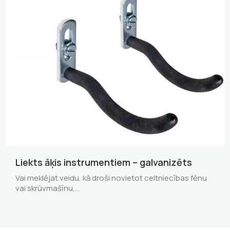
Liekts āķis instrumentiem – galvanizēts
Vai meklējat veidu, kā droši novietot celtniecības fēnu
vai skrūvmašīnu,…