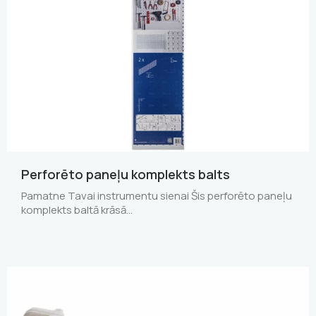
Perforēto paneļu komplekts balts
Pamatne Tavai instrumentu sienai Šis perforēto paneļu
komplekts baltā krāsā…