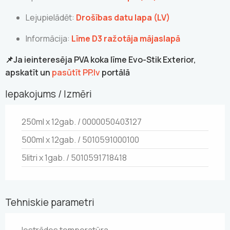
Lejupielādēt:
Drošības datu lapa (LV)
Informācija:
Līme D3 ražotāja mājaslapā
📌Ja ieinteresēja PVA koka līme Evo-Stik Exterior,
apskatīt un
pasūtīt PP.lv
portālā
Iepakojums / Izmēri
250ml x 12gab. / 0000050403127
500ml x 12gab. / 5010591000100
5litri x 1gab. / 5010591718418
Tehniskie parametri