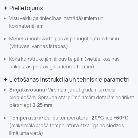
✦
Pielietojums
Visu veidu galdniecības izstrādājumiem un
kokmateriāliem.
Mēbeļu montāžai telpās ar paaugstinātu mitrumu
(virtuves, vannas istabas).
Koka konstrukcijām ārpus telpām (vietās, kas nav
pakļautas pastāvīgai ūdens ietekmei).
✦
Lietošanas instrukcija un tehniskie parametri
Sagatavošana:
Virsmām jābūt gludām un cieši
pieguļošām. Sprauga starp līmējamām detaļām nedrīkst
pārsniegt
0,25 mm
.
Temperatūra:
Darba temperatūra
-2
0°C
līdz
+60°C
(maksimālā drošā temperatūra atkarīga no slodzes
līmējuma vietā).