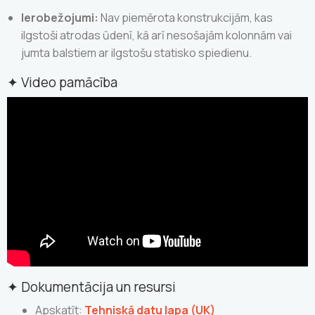
Ierobežojumi:
Nav piemērota konstrukcijām, kas
ilgstoši atrodas ūdenī, kā arī nesošajām kolonnām vai
jumta balstiem ar ilgstošu statisko spiedienu.
✦
Video pamācība
✦ Dokumentācija un resursi
Apskatīt:
Tehniskā datu lapa (UK)