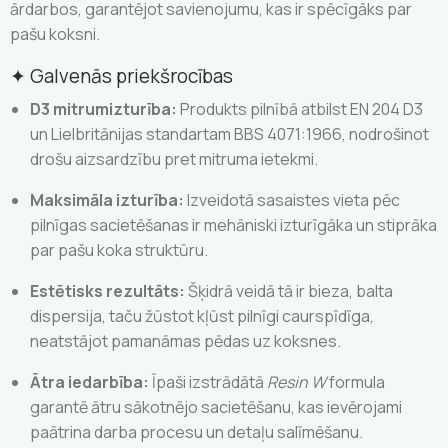
ārdarbos, garantējot savienojumu, kas ir spēcīgāks par
pašu koksni.
✦
Galvenās priekšrocības
D3 mitrumizturība:
Produkts pilnībā atbilst EN 204 D3
un Lielbritānijas standartam BBS 4071:1966, nodrošinot
drošu aizsardzību pret mitruma ietekmi.
Maksimāla izturība:
Izveidotā sasaistes vieta pēc
pilnīgas sacietēšanas ir mehāniski izturīgāka un stiprāka
par pašu koka struktūru.
Estētisks rezultāts:
Šķidrā veidā tā ir bieza, balta
dispersija, taču žūstot kļūst pilnīgi caurspīdīga,
neatstājot pamanāmas pēdas uz koksnes.
Ātra iedarbība:
Īpaši izstrādātā
Resin W
formula
garantē ātru sākotnējo sacietēšanu, kas ievērojami
paātrina darba procesu un detaļu salīmēšanu.