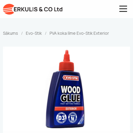
Sākums
Evo-Stik
PVA koka līme Evo-Stik Exterior
/
/