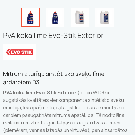
PVA koka līme Evo-Stik Exterior
Mitrumizturīga sintētisko sveķu līme
ārdarbiem D3
PVA koka līme Evo-Stik Exterior
(Resin W D3) ir
augstākās kvalitātes vienkomponenta sintētisko sveķu
emulsija, kas īpaši izstrādāta galdniecības un montāžas
darbiem paaugstināta mitruma apstākļos. Tā nodrošina
izcilu mitrumizturību gan telpās ar augstu tvaika līmeni
(piemēram, vannas istabās un virtuvēs), gan aizsargātos