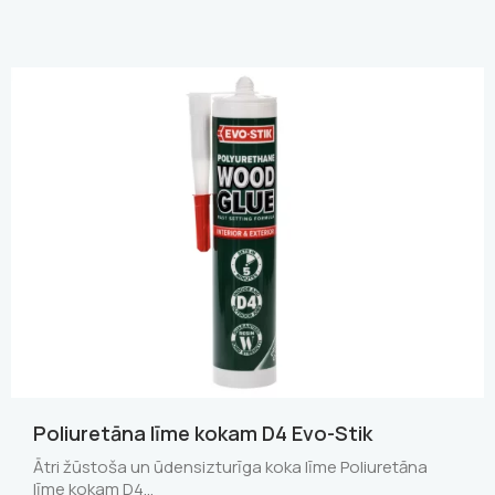
Poliuretāna līme kokam D4 Evo-Stik
Ātri žūstoša un ūdensizturīga koka līme Poliuretāna
līme kokam D4…