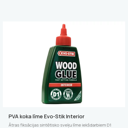
PVA koka līme Evo-Stik Interior
Ātras fiksācijas sintētisko sveķu līme iekšdarbiem D1