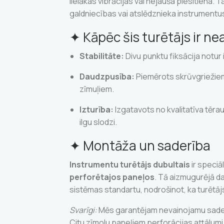
lielākas vibrācijas vai nejauša piesitiena. T
galdniecības vai atslēdznieka instrumentus
✦ Kāpēc šis turētājs ir n
Stabilitāte:
Divu punktu fiksācija notur 
Daudzpusība:
Piemērots skrūvgriežiem,
zīmuļiem.
Izturība:
Izgatavots no kvalitatīva tēra
ilgu slodzi.
✦ Montāža un saderība
Instrumentu turētājs dubultais
ir speciā
perforētajos paneļos
. Tā aizmugurējā daļ
sistēmas standartu, nodrošinot, ka turētāj
Svarīgi:
Mēs garantējam nevainojamu saderī
Citu zīmolu paneļiem perforācijas attālumi 