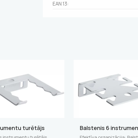
EAN 13:
rumentu turētājs
Balstenis 6 instrume
ls instrumentu turētājs
Efektīva organizācija: Bals