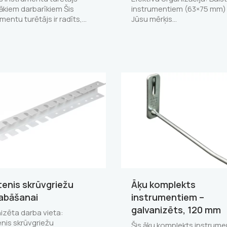
kiem darbarīkiem Šis
instrumentiem (63×75 mm)
mentu turētājs ir radīts,…
Jūsu mērķis…
tenis skrūvgriežu
Āķu komplekts
abāšanai
instrumentiem –
galvanizēts, 120 mm
izēta darba vieta:
enis skrūvgriežu
Šis āķu komplekts instrum