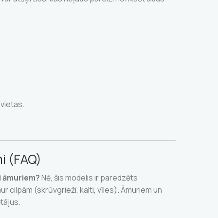
vietas.
i (FAQ)
ai āmuriem?
Nē, šis modelis ir paredzēts
aur cilpām (skrūvgrieži, kalti, vīles). Āmuriem un
tājus.