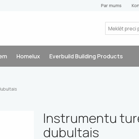
Par mums
Kon
tem
Homelux
Everbuild Building Products
dubultais
Instrumentu tur
dubultais