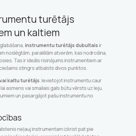
strumentu turētājs
iem un kaltiem
uzglabāšana,
instrumentu turētājs dubultais
ir
ivām noslēgtām, paralēlām atverēm, kas nodrošina,
sies. Tas ir ideāls risinājums instrumentiem ar
ciešams stingrs atbalsts divos punktos.
vai kaltu turētājs
. Ievietojot instrumentu caur
 lai asmens vai smailais gals būtu vērsts uz leju,
ojumiem un pasargājot pašu instrumentu no
ocības
alstenis neļauj instrumentam izkrist pat pie