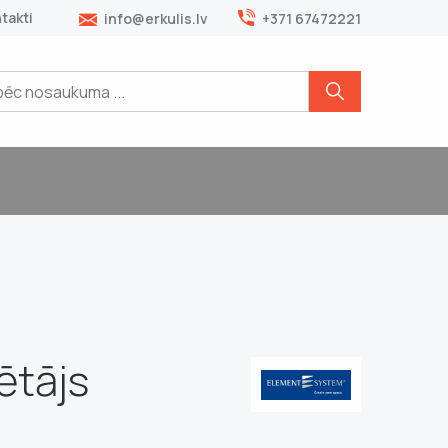
takti
info@erkulis.lv
+371 67472221
ētājs