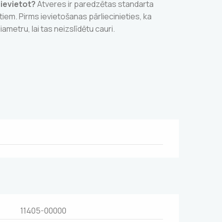
 ievietot?
Atveres ir paredzētas standarta
iem. Pirms ievietošanas pārliecinieties, ka
iametru, lai tas neizslīdētu cauri.
11405-00000