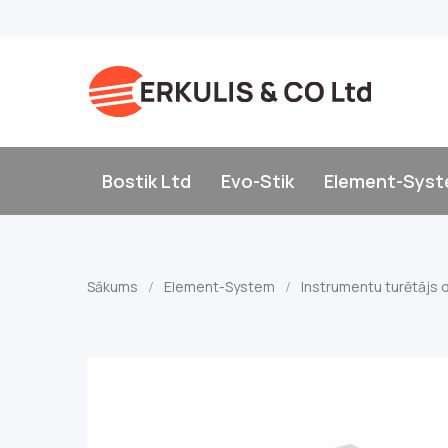
Bostik Ltd
Evo-Stik
Element-Sys
Sākums
Element-System
Instrumentu turētājs 
/
/