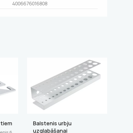
4006676016808
ntiem
Balstenis urbju
uzglabāšanai
tenis 6