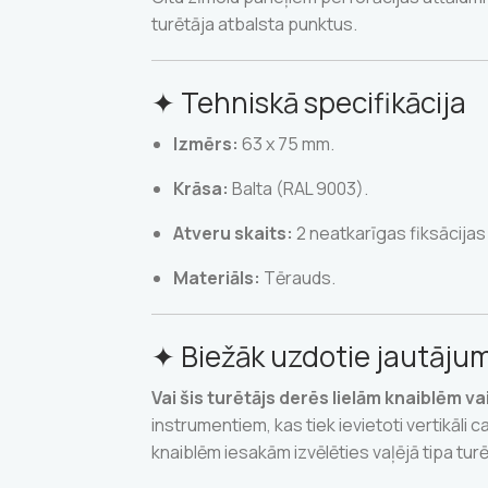
turētāja atbalsta punktus.
✦ Tehniskā specifikācija
Izmērs:
63 x 75 mm.
Krāsa:
Balta (RAL 9003).
Atveru skaits:
2 neatkarīgas fiksācijas 
Materiāls:
Tērauds.
✦ Biežāk uzdotie jautājum
Vai šis turētājs derēs lielām knaiblēm v
instrumentiem, kas tiek ievietoti vertikāli c
knaiblēm iesakām izvēlēties vaļējā tipa turē