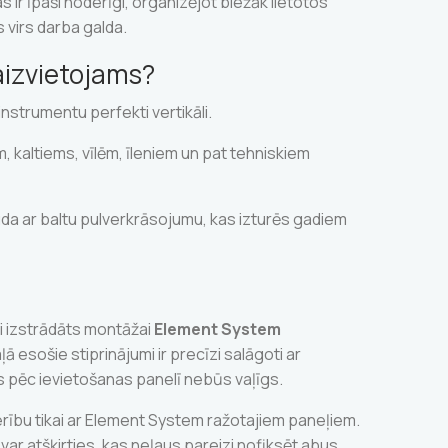
as ir īpaši noderīgi, organizējot biežāk lietotos
 virs darba galda.
eaizvietojams?
instrumentu perfekti vertikāli.
 kaltiems, vīlēm, īleniem un pat tehniskiem
uda ar baltu pulverkrāsojumu, kas izturēs gadiem
li izstrādāts montāžai
Element System
ā esošie stiprinājumi ir precīzi salāgoti ar
s pēc ievietošanas panelī nebūs vaļīgs.
bu tikai ar Element System ražotajiem paneļiem.
var atšķirties, kas neļaus pareizi nofiksēt abus