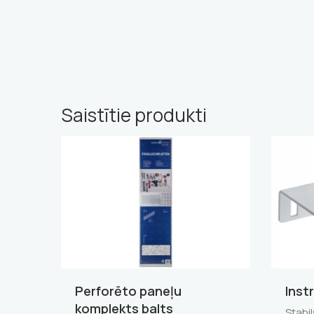
Saistītie produkti
Perforēto paneļu
Inst
komplekts balts
Stabi