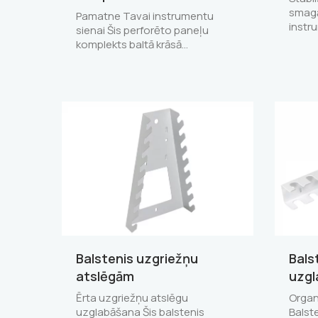
smagā
Pamatne Tavai instrumentu
instru
sienai Šis perforēto paneļu
komplekts baltā krāsā…
Balstenis uzgriežņu
Bals
atslēgām
uzgl
Ērta uzgriežņu atslēgu
Organ
uzglabāšana Šis balstenis
Balst