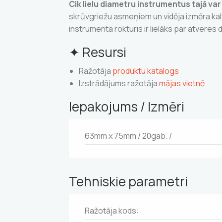
Cik lielu diametru instrumentus tajā var
skrūvgriežu asmeņiem un vidēja izmēra kalt
instrumenta rokturis ir lielāks par atveres d
✦ Resursi
Ražotāja
produktu katalogs
Izstrādājums ražotāja
mājas vietnē
Iepakojums / Izmēri
63mm x 75mm / 20gab. /
Tehniskie parametri
Ražotāja kods: