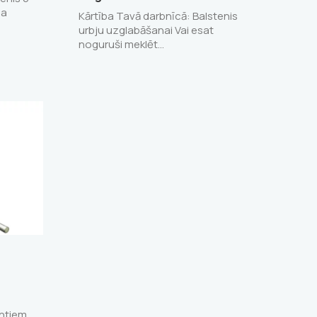
 a
Kārtība Tavā darbnīcā: Balstenis
urbju uzglabāšanai Vai esat
noguruši meklēt…
entiem