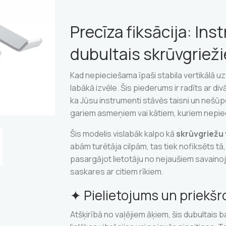
Precīza fiksācija: In
dubultais skrūvgriež
Kad nepieciešama īpaši stabila vertikālā 
labākā izvēle. Šis piederums ir radīts ar d
ka Jūsu instrumenti stāvēs taisni un nešūpo
gariem asmeņiem vai kātiem, kuriem nepie
Šis modelis vislabāk kalpo kā
skrūvgriežu 
abām turētāja cilpām, tas tiek nofiksēts tā,
pasargājot lietotāju no nejaušiem savain
saskares ar citiem rīkiem.
✦ Pielietojums un priekšr
Atšķirībā no vaļējiem āķiem, šis dubultais b