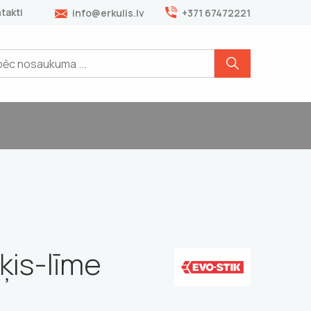
takti
info@erkulis.lv
+371 67472221
ķis-līme