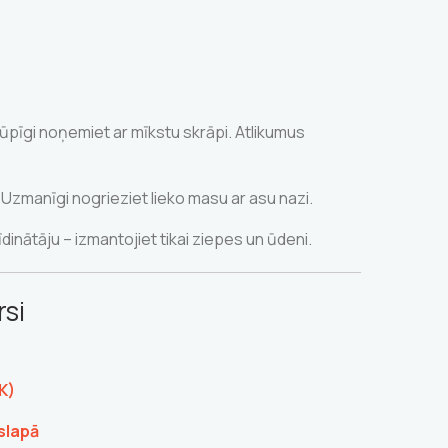
rūpīgi noņemiet ar mīkstu skrāpi. Atlikumus
 Uzmanīgi nogrieziet lieko masu ar asu nazi.
dinātāju – izmantojiet tikai ziepes un ūdeni.
si
K)
slapā