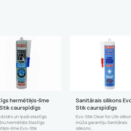
tīgs hermētiķis-līme
Sanitārais silikons Ev
Stik caurspīdīgs
Stik caurspīdīgs
ldzidrs un īpaši elastīgs
Evo-Stik Clear for Life siliko
ēru hermētiķis Elastīgs
mūža garantiju Sanitārais
tiķis-līme Evo-Stik
silikons…