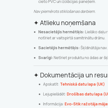
cieto PVC un izolācijas paneļiem.
Nav piemērots stiklošanas darbiem.
✦ Atlieku noņemšana
Nesacietējis hermētiķis:
Lielāko daļu 
notīriet ar vaitspirtā samitrinātu drānu.
Sacietējis hermētiķis:
Šķīdinātāja nav.
Svarīgi:
Netīriet produktu no ādas ar šķī
✦ Dokumentācija un resur
Apskatīt:
Tehniskā datu lapa (UK)
Lejupielādēt:
Drošības datu lapa (U
Informācija:
Evo-Stik ražotāja māja