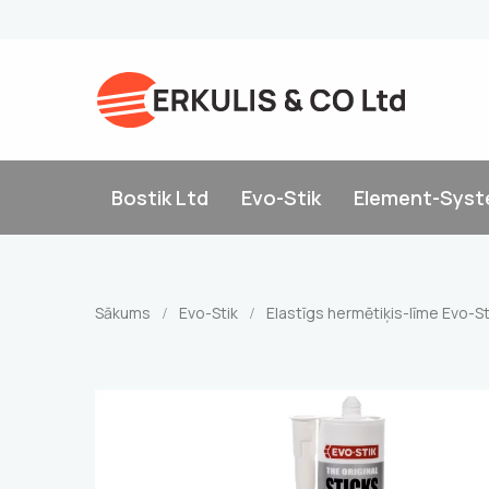
Bostik Ltd
Evo-Stik
Element-Sys
Sākums
Evo-Stik
Elastīgs hermētiķis-līme Evo-St
/
/