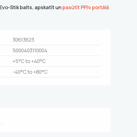
 Evo-Stik balts, apskatīt un
pasūtīt PP.lv portālā
30613623
5000403110004
+5°C to +40°C
-40°C to +80°C