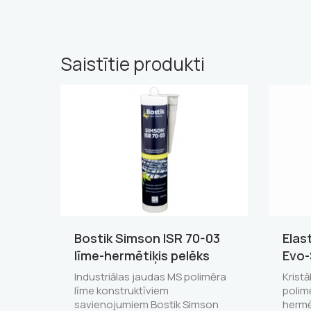
Saistītie produkti
Bostik Simson ISR 70-03
Elas
līme-hermētiķis pelēks
Evo-
Industriālas jaudas MS polimēra
Kristā
līme konstruktīviem
polim
savienojumiem Bostik Simson
hermē