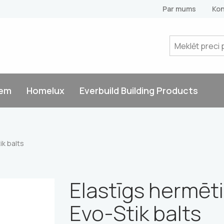
Par mums
Kon
tem
Homelux
Everbuild Building Products
ik balts
Elastīgs hermēti
Evo-Stik balts