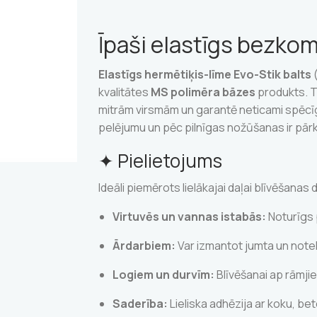
Īpaši elastīgs bezko
Elastīgs hermētiķis-līme Evo-Stik balts
(
kvalitātes
MS polimēra bāzes
produkts. Ta
mitrām virsmām un garantē neticami spēcīgu 
pelējumu un pēc pilnīgas nožūšanas ir pār
✦ Pielietojums
Ideāli piemērots lielākajai daļai blīvēšanas
Virtuvēs un vannas istabās:
Noturīgs 
Ārdarbiem:
Var izmantot jumta un notekc
Logiem un durvīm:
Blīvēšanai ap rāmji
Saderība:
Lieliska adhēzija ar koku, bet