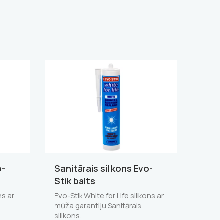
o-
Sanitārais silikons Evo-
Stik balts
ns ar
Evo-Stik White for Life silikons ar
mūža garantiju Sanitārais
silikons…