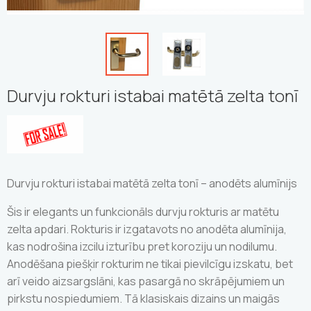
Durvju rokturi istabai matētā zelta tonī
Durvju rokturi istabai matētā zelta tonī – anodēts alumīnijs
Šis ir elegants un funkcionāls durvju rokturis ar matētu
zelta apdari. Rokturis ir izgatavots no anodēta alumīnija,
kas nodrošina izcilu izturību pret koroziju un nodilumu.
Anodēšana piešķir rokturim ne tikai pievilcīgu izskatu, bet
arī veido aizsargslāni, kas pasargā no skrāpējumiem un
pirkstu nospiedumiem. Tā klasiskais dizains un maigās