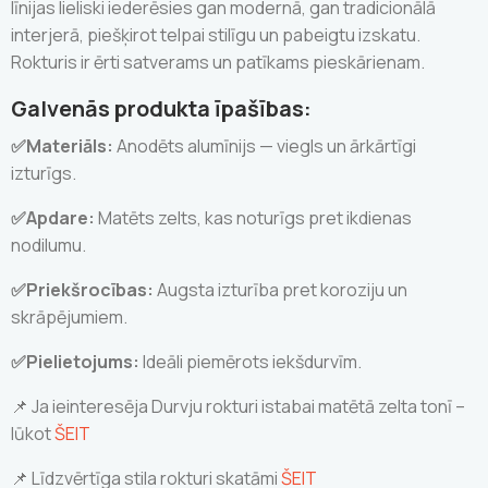
līnijas lieliski iederēsies gan modernā, gan tradicionālā
interjerā, piešķirot telpai stilīgu un pabeigtu izskatu.
Rokturis ir ērti satverams un patīkams pieskārienam.
Galvenās produkta īpašības:
✅Materiāls:
Anodēts alumīnijs — viegls un ārkārtīgi
izturīgs.
✅Apdare:
Matēts zelts, kas noturīgs pret ikdienas
nodilumu.
✅Priekšrocības:
Augsta izturība pret koroziju un
skrāpējumiem.
✅Pielietojums:
Ideāli piemērots iekšdurvīm.
📌 Ja ieinteresēja Durvju rokturi istabai matētā zelta tonī –
lūkot
ŠEIT
📌 Līdzvērtīga stila rokturi skatāmi
ŠEIT