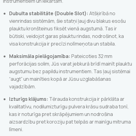
instrumentiem un iekārtām.
Dubulta stabilitāte (Double Slot):
Atšķirībā no
vienrindas sistēmām, šie statņi ļauj divu blakus esošu
plauktu kronšteinus fiksēt vienā augstumā. Tas ir
būtiski, veidojot garas plauktu rindas, nodrošinot, ka
visa konstrukcija ir precīzi nolīmeņota un stabila.
Maksimāla pielāgojamība:
Pateicoties 32 mm
perforācijas solim, Jūs varat jebkurā brīdī mainīt plauktu
augstumu bez papildu instrumentiem. Tas ļauj sistēmai
“augt” un mainīties kopā ar Jūsu uzglabāšanas
vajadzībām.
Izturīgs klājums:
Tērauda konstrukcija ir pārklāta ar
kvalitatīvu, nodilumizturīgu pulvera krāsu sudraba tonī,
kas ir noturīga pret skrāpējumiem un nodrošina
aizsardzību pret koroziju pat telpās ar mainīgu mitruma
līmeni.