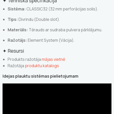
✦ Tehniskā specifikācija
Sistēma:
CLASSIC32 (32 mm perforācijas solis).
Tips:
Divrindu (Double slot).
Materiāls:
Tērauds ar sudraba pulvera pārklājumu.
Ražotājs:
Element System (Vācija).
✦ Resursi
Produkts ražotāja
mājas vietnē
Ražotāja
produktu katalogs
Idejas plauktu sistēmas pielietojumam