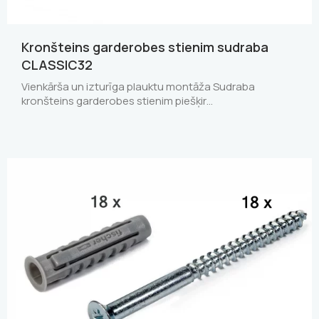
Kronšteins garderobes stienim sudraba
CLASSIC32
Vienkārša un izturīga plauktu montāža Sudraba
kronšteins garderobes stienim piešķir…