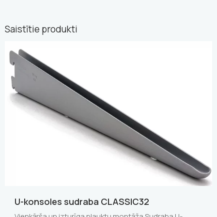
Saistītie produkti
U-konsoles sudraba CLASSIC32
Vienkārša un izturīga plauktu montāža Sudraba U-