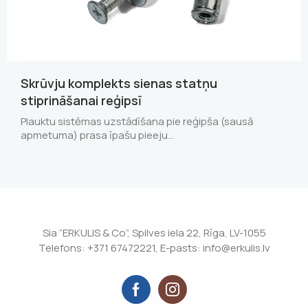
Skrūvju komplekts sienas statņu
stiprināšanai reģipsī
Plauktu sistēmas uzstādīšana pie reģipša (sausā
apmetuma) prasa īpašu pieeju…
Sia “ERKULIS & Co”, Spilves iela 22, Rīga, LV-1055
Telefons: +371 67472221, E-pasts: info@erkulis.lv