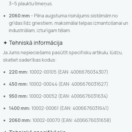
3–5 plauktu līmeņus.
2060 mm
– Pilna augstuma risinājums sistēmām no
grīdas līdz griestiem, maksimālai telpas izmantošanai un
industriālam, izturīgam tēlam.
✦ Tehniskā informācija
Ja Jums nepieciešams pasūtīt specifisku artikulu, lūdzu,
skatiet saderības kodus:
220 mm:
10002-00105 (EAN: 4006676034307)
450 mm:
10002-00044 (EAN: 4006676031627)
950 mm:
10002-00052 (EAN: 4006676031634)
1400 mm:
10002-00061 (EAN: 4006676031641)
2060 mm:
10002-00070 (EAN: 4006676031658)