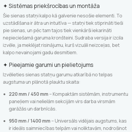
✦ Sistēmas priekšrocības un montāža
Šie sienas statņi kalpo kā galvenie nesošie elementi. To
uzstādīšana ir ātra un intuitīva — statņi tiek stiprināti tieši
pie sienas, un pēc tam tajos tiek vienkārši iekarināti
nepieciešamā garuma kronšteini. Sudraba versija ir izcila
izvēle, ja meklējat risinājumu, kurš vizuāli neizceļas, bet
kalpo nevainojami gadu desmitiem.
✦ Pieejamie garumi un pielietojums
Izvēlieties sienas statņu garumu atkarībā no telpas
augstuma un plānotā plauktu skaita:
220 mm / 450 mm
– Kompaktām sistēmām, instrumentu
paneļiem vai nelielām sekcijām virs darba virsmām
garāžās un darbnīcās.
950 mm / 1400 mm
– Universāls vidējais augstums, kas
ir ideāls saimniecības telpām vai noliktavām, nodrošinot