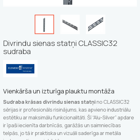
Divrindu sienas statņi CLASSIC32
sudraba
Vienkārša un izturīga plauktu montāža
Sudraba krāsas divrindu sienas statņi
no CLASSIC32
sērijas ir profesionāls risinājums, kas apvieno industriālu
estētiku ar maksimālu funkcionalitāti. Šī “Alu-Silver” apdare
ir īpaši iecienīta darbnīcās, garāžās un saimniecības
telpās, jo tā ir praktiska un vizuāli saderīga ar metāla