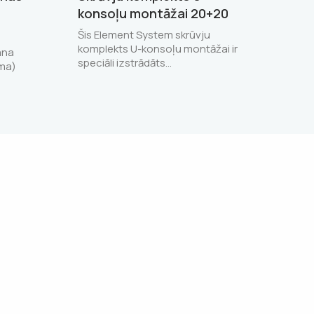
konsoļu montāžai 20+20
Šis Element System skrūvju
komplekts U-konsoļu montāžai ir
ana
speciāli izstrādāts…
uma)