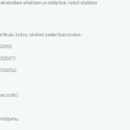
aksimālam efektam un ietilpībai, radot stabilas
tikulu, lūdzu, skatiet saderības kodus:
32010)
132027)
132034)
s solis).
rklājumu.