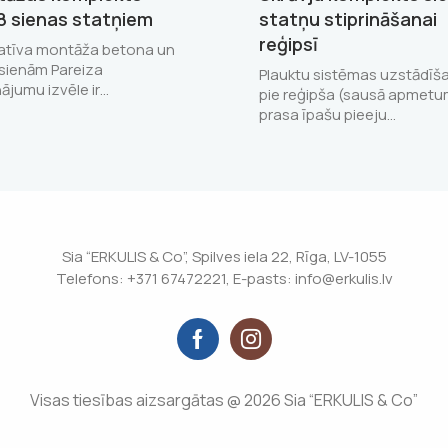
8 sienas statņiem
statņu stiprināšanai
reģipsī
tatīva montāža betona un
sienām Pareiza
Plauktu sistēmas uzstādīš
nājumu izvēle ir…
pie reģipša (sausā apmet
prasa īpašu pieeju…
Sia “ERKULIS & Co”, Spilves iela 22, Rīga, LV-1055
Telefons: +371 67472221, E-pasts: info@erkulis.lv
Visas tiesības aizsargātas @ 2026 Sia “ERKULIS & Co”