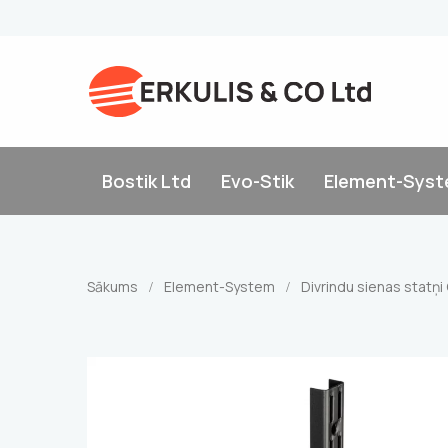
Bostik Ltd
Evo-Stik
Element-Sys
Sākums
Element-System
Divrindu sienas statņ
/
/