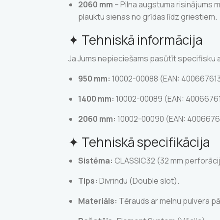
2060 mm
– Pilna augstuma risinājums m
plauktu sienas no grīdas līdz griestiem.
✦ Tehniskā informācija
Ja Jums nepieciešams pasūtīt specifisku ar
950 mm:
10002-00088 (EAN: 40066761
1400 mm:
10002-00089 (EAN: 4006676
2060 mm:
10002-00090 (EAN: 4006676
✦ Tehniskā specifikācija
Sistēma:
CLASSIC32 (32 mm perforācija
Tips:
Divrindu (Double slot).
Materiāls:
Tērauds ar melnu pulvera pā