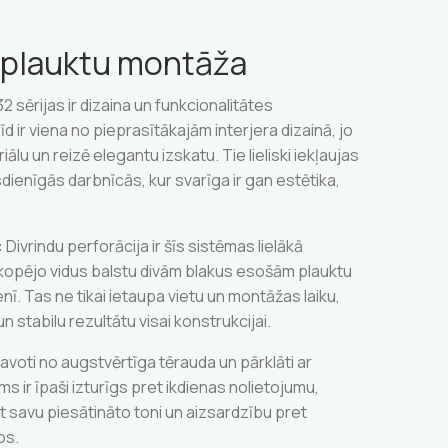
a plauktu montāža
sērijas ir dizaina un funkcionalitātes
d ir viena no pieprasītākajām interjera dizainā, jo
ālu un reizē elegantu izskatu. Tie lieliski iekļaujas
ūsdienīgās darbnīcās, kur svarīga ir gan estētika,
:
Divrindu perforācija ir šīs sistēmas lielākā
ā kopējo vidus balstu divām blakus esošām plauktu
nī. Tas ne tikai ietaupa vietu un montāžas laiku,
un stabilu rezultātu visai konstrukcijai.
tavoti no augstvērtīga tērauda un pārklāti ar
ms ir īpaši izturīgs pret ikdienas nolietojumu,
 savu piesātināto toni un aizsardzību pret
os.