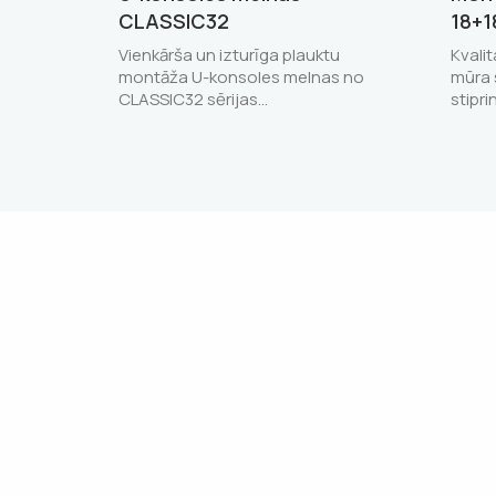
CLASSIC32
18+1
Vienkārša un izturīga plauktu
Kvali
montāža U-konsoles melnas no
mūra 
CLASSIC32 sērijas…
stipri