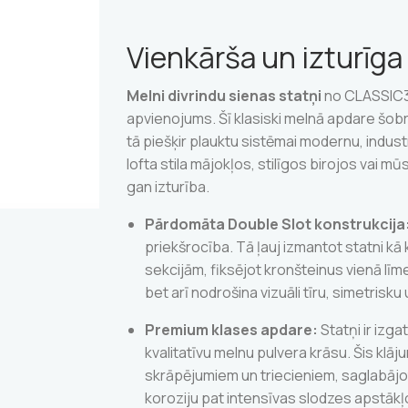
Vienkārša un izturīg
Melni divrindu sienas statņi
no CLASSIC32 
apvienojums. Šī klasiski melnā apdare šobrī
tā piešķir plauktu sistēmai modernu, industri
lofta stila mājokļos, stilīgos birojos vai m
gan izturība.
Pārdomāta Double Slot konstrukcija
priekšrocība. Tā ļauj izmantot statni k
sekcijām, fiksējot kronšteinus vienā līme
bet arī nodrošina vizuāli tīru, simetrisku 
Premium klases apdare:
Statņi ir izga
kvalitatīvu melnu pulvera krāsu. Šis klāju
skrāpējumiem un triecieniem, saglabājot
koroziju pat intensīvas slodzes apstākļ