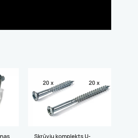
enas
Skrūvju komplekts U-