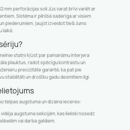
2 mm perforācijas soli Jūs varat brīvi variēt ar
ntiem. Sistēma ir pilnībā saderīga ar visiem
n piederumiem, ļaujot izveidot tieši Jums
 laikā.
sēriju?
 melnie statņi kļūst par pamanāmu interjera
metāla plauktus, radot spēcīgu kontrastu un
nženieru precizitāte garantē, ka pat pie
stabilitāti un drošību gadu desmitiem ilgi.
elietojums
 no telpas augstuma un dizaina ieceres:
 vidēja augstuma sekcijām, kas lieliski nosedz
mēbelēm vai darba galdiem.