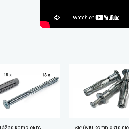
āžas komplekts
Skrūvju komplekts si