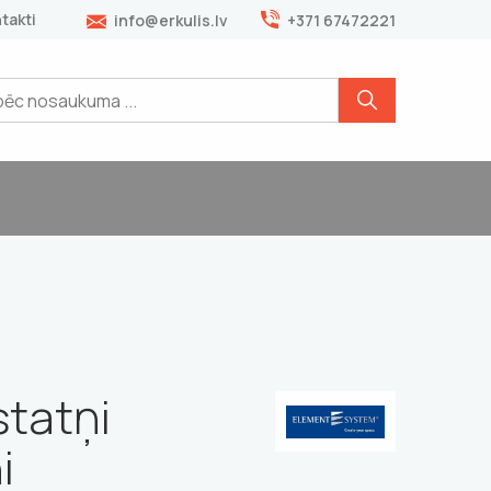
takti
info@erkulis.lv
+371 67472221
statņi
i