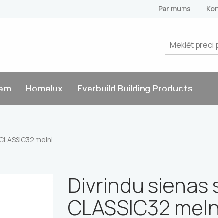
Par mums
Kon
tem
Homelux
Everbuild Building Products
i CLASSIC32 melni
Divrindu sienas 
CLASSIC32 meln