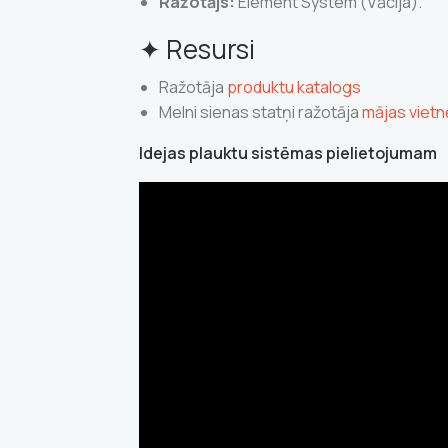
Ražotājs:
Element System (Vācija).
✦ Resursi
Ražotāja
produktu katalogs
Melni sienas statņi ražotāja
mājas vietn
Idejas plauktu sistēmas pielietojumam