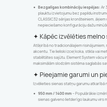
Bezgalīgas kombināciju iespējas:
Ar 3
plauktu izvietojumu bez papildu instrume
CLASSIC32 sērijas kronšteiniem, āķiem u
nepieciešamo konfigurāciju dažu minūšu
✦ Kāpēc izvēlēties melno 
Atšķirībā no tradicionālajiem risinājumiem,
akcentu. Tie lieliski izceļ koka, stikla vai 
stabilitātes sajūtu. Element System vācu i
maksimālām slodzēm sistēma saglabās savu 
✦ Pieejamie garumi un pi
Izvēlieties sienas statņu garumu atkarībā
950 mm / 1400 mm
– Populārākie izmēri
sienas galveno lietderīgo laukumu virs 