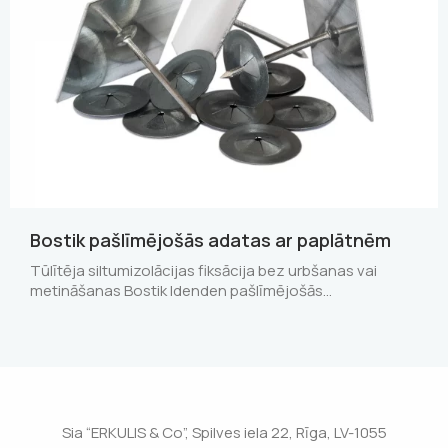
Bostik pašlīmējošās adatas ar paplātnēm
Tūlītēja siltumizolācijas fiksācija bez urbšanas vai
metināšanas Bostik Idenden pašlīmējošās…
Sia “ERKULIS & Co”, Spilves iela 22, Rīga, LV-1055