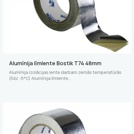
Alumīnija līmlente Bostik T74 48mm
Alumīnija izolācijas lente darbam zemās temperatūrās
(līdz -5°C) Alumīnija līmlente…