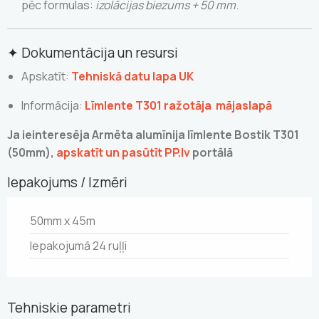
pēc formulas:
izolācijas biezums + 50 mm
.
✦ Dokumentācija un resursi
Apskatīt:
Tehniskā datu lapa UK
Informācija:
Līmlente T301 ražotāja mājaslapā
Ja ieinteresēja Armēta alumīnija līmlente Bostik T301
(50mm),
apskatīt un pasūtīt PP.lv
portālā
Iepakojums / Izmēri
50mm x 45m
Iepakojumā 24 ruļļi
Tehniskie parametri