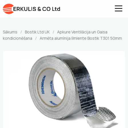
Sākums
Bostik Ltd UK
Apkure Ventilācija un Gaisa
/
/
kondicionēšana
Armēta alumīnija līmlente Bostik T301 50mm
/