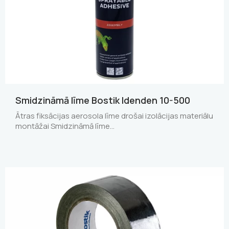
Smidzināmā līme Bostik Idenden 10-500
Ātras fiksācijas aerosola līme drošai izolācijas materiālu
montāžai Smidzināmā līme…