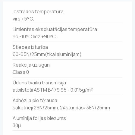
Iestrādes temperatūra
virs +5°C.
Līmlentes ekspluatācijas temperatūra
no -10°C līdz +90°C.
Stiepes izturība
60-65N/25mm(tikai alumīnijam)
Reakcija uz uguni
Class 0
Ūdens tvaiku transmisija
atbilstoši ASTM B479 95 - 0.015g/m²
Adhēzija pie tērauda
sākotnēji 29N/25mm, 24stundās: 38N/25mm
Alumīnija folijas biezums
30µ