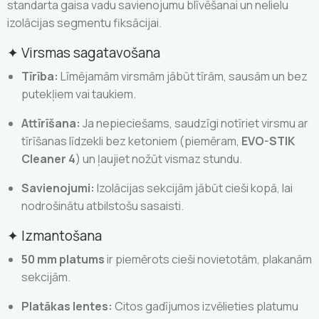
standarta gaisa vadu savienojumu blīvēšanai un nelielu
izolācijas segmentu fiksācijai.
✦ Virsmas sagatavošana
Tīrība:
Līmējamām virsmām jābūt tīrām, sausām un bez
putekļiem vai taukiem.
Attīrīšana:
Ja nepieciešams, saudzīgi notīriet virsmu ar
tīrīšanas līdzekli bez ketoniem (piemēram,
EVO-STIK
Cleaner 4
) un ļaujiet nožūt vismaz stundu.
Savienojumi:
Izolācijas sekcijām jābūt cieši kopā, lai
nodrošinātu atbilstošu sasaisti.
✦ Izmantošana
50 mm platums
ir piemērots cieši novietotām, plakanām
sekcijām.
Platākas lentes:
Citos gadījumos izvēlieties platumu