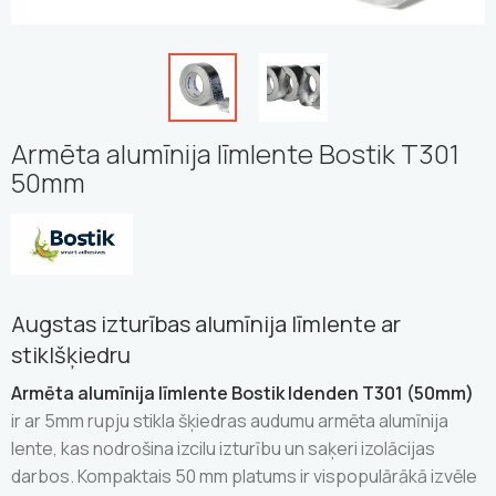
Armēta alumīnija līmlente Bostik T301
50mm
Augstas izturības alumīnija līmlente ar
stiklšķiedru
Armēta alumīnija līmlente Bostik Idenden T301 (50mm)
ir ar 5mm rupju stikla šķiedras audumu armēta alumīnija
lente, kas nodrošina izcilu izturību un saķeri izolācijas
darbos. Kompaktais 50 mm platums ir vispopulārākā izvēle