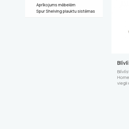
Aprīkojums mēbelēm
Spur Shelving plauktu sistēmas
Blīv
Blīvl
Homelu
viegli