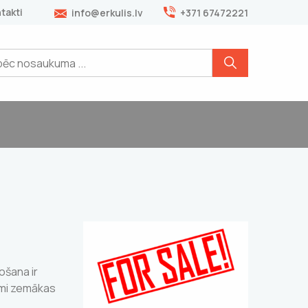
takti
info@erkulis.lv
+371 67472221
ošana ir
jami zemākas