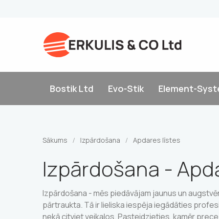
Bostik Ltd
Evo-Stik
Element-Sys
Sākums
Izpārdošana
Apdares līstes
/
/
Izpārdošana - Apda
Izpārdošana - mēs piedāvājam jaunus un augstvērt
pārtraukta. Tā ir lieliska iespēja iegādāties prof
nekā citviet veikalos. Pasteidzieties, kamēr prece