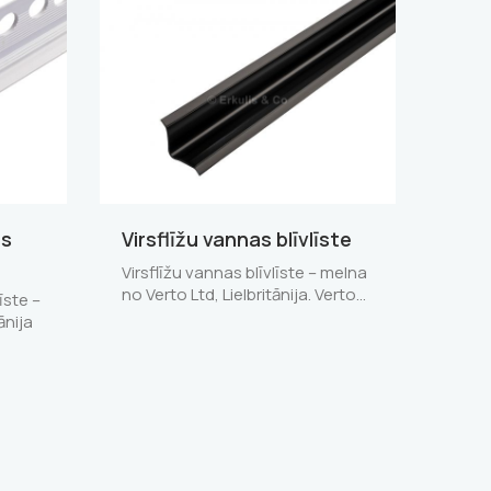
as
Virsflīžu vannas blīvlīste
Virsflīžu vannas blīvlīste – melna
no Verto Ltd, Lielbritānija. Verto…
īste –
ānija