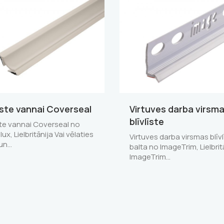
līste vannai Coverseal
Virtuves darba virsm
blīvlīste
īste vannai Coverseal no
x, Lielbritānija Vai vēlaties
Virtuves darba virsmas blīvl
 un…
balta no ImageTrim, Lielbrit
ImageTrim…