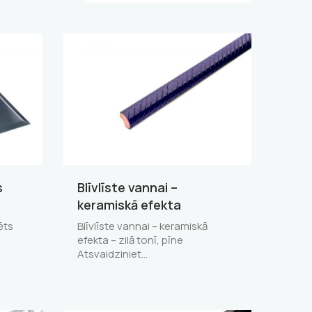
s
Blīvlīste vannai –
keramiskā efekta
ēts
Blīvlīste vannai – keramiskā
efekta – zilā tonī, pīne
Atsvaidziniet…