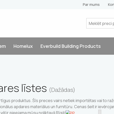
Par mums
Kon
tem
Homelux
Everbuild Building Products
res līstes
(Dažādas)
īgus produktus. Šīs preces vairs netiek importētas vai to raž
esionālus apdares materiālus un furnitūru. Cenas šeit ir ievēro
 vēl ir pieejama mūsu noliktavā Rīgā!