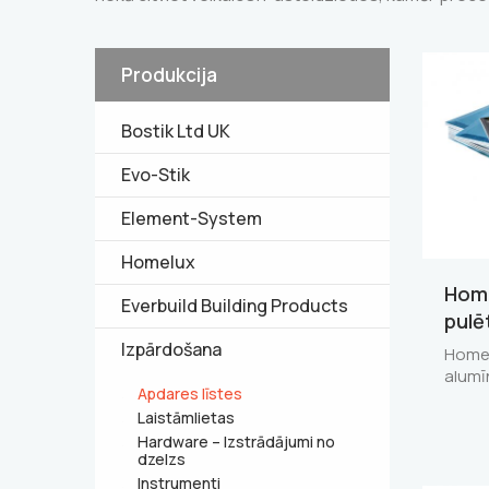
Produkcija
Bostik Ltd UK
Evo-Stik
Element-System
Homelux
Home
Everbuild Building Products
pulē
Izpārdošana
Homel
alumī
Apdares līstes
Laistāmlietas
Hardware – Izstrādājumi no
dzelzs
Instrumenti