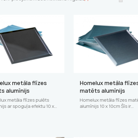
lux metāla flīzes
Homelux metāla flīze
ts alumīnijs
matēts alumīnijs
ux metāla flīzes pulēts
Homelux metāla flīzes mat
nijs ar spoguļa efektu 10 x…
alumīnijs 10 x 10cm Šīs ir…