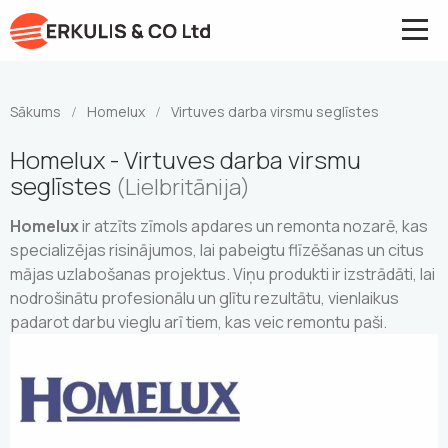
Sākums
Homelux
Virtuves darba virsmu seglīstes
/
/
Homelux - Virtuves darba virsmu
seglīstes
(Lielbritānija)
Homelux
ir atzīts zīmols apdares un remonta nozarē, kas
specializējas risinājumos, lai pabeigtu flīzēšanas un citus
mājas uzlabošanas projektus. Viņu produkti ir izstrādāti, lai
nodrošinātu profesionālu un glītu rezultātu, vienlaikus
padarot darbu vieglu arī tiem, kas veic remontu paši.